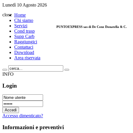
Lunedì 10 Agosto 2026
close
Home
Chi siamo
Servizi
PUNTOEXPRESS sas di De Conz Donatella & C.
Cond trasp
Supp Carb
Raggiungici
Via Montegrappa, 32 - 35020 Limena (Padov
Contattaci
P. IVA 03541300285
Download
Tel. 049/8842420 - Fax 049/769826
Area riservata
Email:
info@puntopadova.it
INFO
Login
Accesso dimenticato?
Informazioni
e preventivi